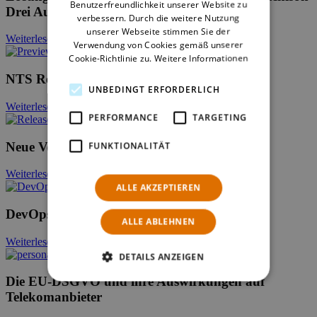
Benutzerfreundlichkeit unserer Website zu
Drei Austria
verbessern. Durch die weitere Nutzung
unserer Webseite stimmen Sie der
Weiterlesen
Verwendung von Cookies gemäß unserer
Cookie-Richtlinie zu.
Weitere Informationen
NTS Retail News, Juni 2018
UNBEDINGT ERFORDERLICH
Weiterlesen
PERFORMANCE
TARGETING
Neue Version: NTS Retail X6
FUNKTIONALITÄT
Weiterlesen
ALLE AKZEPTIEREN
DevOpsCon 2018 Zusammenfassung
ALLE ABLEHNEN
Weiterlesen
DETAILS ANZEIGEN
Die EU-DSGVO und ihre Auswirkungen auf
Telekomanbieter