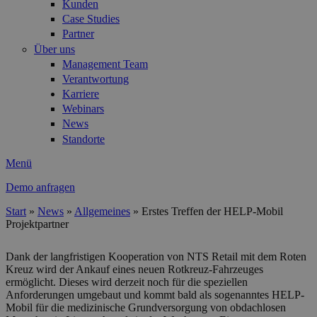
Kunden
Case Studies
Partner
Über uns
Management Team
Verantwortung
Karriere
Webinars
News
Standorte
Menü
Demo anfragen
Start
»
News
»
Allgemeines
»
Erstes Treffen der HELP-Mobil
Projektpartner
Sie sind hier
Dank der langfristigen Kooperation von NTS Retail mit dem Roten
Kreuz wird der Ankauf eines neuen Rotkreuz-Fahrzeuges
ermöglicht. Dieses wird derzeit noch für die speziellen
Anforderungen umgebaut und kommt bald als sogenanntes HELP-
Mobil für die medizinische Grundversorgung von obdachlosen