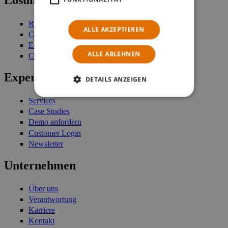
Lösungen
Retail Management
ALLE AKZEPTIEREN
Customer Engagement
Enterprise Stock Management
ALLE ABLEHNEN
Commerce Platform
Expertise
DETAILS ANZEIGEN
Services
Case Studies
Demo anfordern
Customer Login
Newsletter
Unternehmen
Über uns
Verantwortung
Karriere
Kontakt