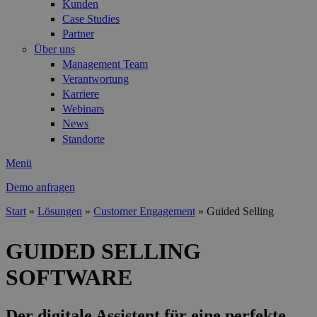
Kunden
Case Studies
Partner
Über uns
Management Team
Verantwortung
Karriere
Webinars
News
Standorte
Menü
Demo anfragen
Start
»
Lösungen
»
Customer Engagement
»
Guided Selling
Sie sind hier
GUIDED SELLING
SOFTWARE
Der digitale Assistent für eine perfekte