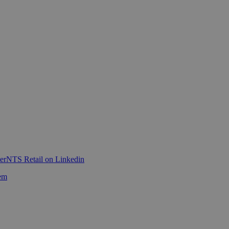
er
NTS Retail on Linkedin
em