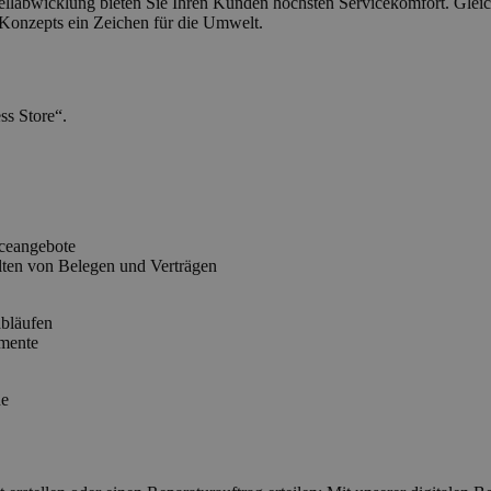
ellabwicklung bieten Sie Ihren Kunden höchsten Servicekomfort. Glei
-Konzepts ein Zeichen für die Umwelt.
ss Store“.
iceangebote
ten von Belegen und Verträgen
abläufen
mente