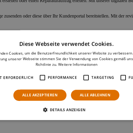
erstellen oder einen Reparaturauftrag erteilen: Mit unserer digitalen 
e zusenden oder diese über Ihr Kundenportal bereitstellen. Mit der rev
ture und automatisierter Datenübernahme
Diese Webseite verwendet Cookies.
nden Cookies, um die Benutzerfreundlichkeit unserer Website zu verbessern.
erlose Unterzeichnung von Verträgen, Kreditkartenzahlungen sowie Ei
zung unserer Webseite stimmen Sie der Verwendung von Cookies gemäß uns
tale Dokument übertragen. Speziell bei Mobilfunkverträgen führt dies
Richtlinie zu.
Weitere Informationen
ration Ihrer Dokumente.
T ERFORDERLICH
PERFORMANCE
TARGETING
F
nen
ALLE AKZEPTIEREN
ALLE ABLEHNEN
ssen sich einfach mit der entsprechenden POS-Transaktion verknüpfen 
DETAILS ANZEIGEN