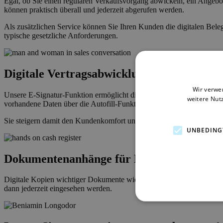
Egal, ob Sie einen regulären Verkaufsvorgang abwickeln, ein Angebot 
können praktisch überall und jederzeit abgerufen werden.
Als zusätzlichen Service können Sie Ihren Kunden die digitalen Beleg
typische gesetzliche Anforderungen.
Digitale Vertragsabwicklung mit E-Signa
Wir verwe
Unsere E-Signatur-Funktion ermöglicht die elektronische bzw. papi
weitere Nut
vorhandene Daten über die Autofill-Funktion automatisch in das digi
Sie steigern damit den Kundenkomfort und vereinfachen die Administ
UNBEDING
Dokumentenanhänge für POS-Transaktio
Digitale Kopien wichtiger Dokumente wie Verträge und Passkopien la
dann jederzeit eingesehen werden.