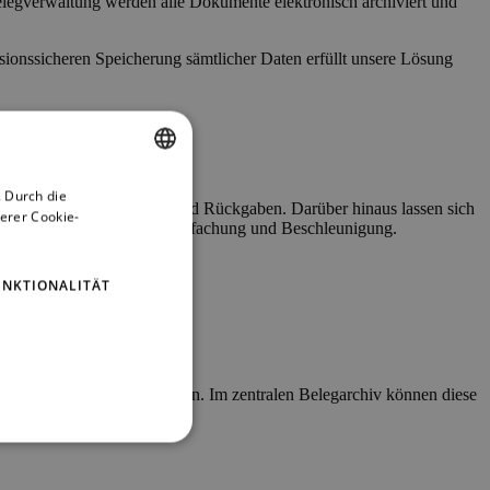
Belegverwaltung werden alle Dokumente elektronisch archiviert und
isionssicheren Speicherung sämtlicher Daten erfüllt unsere Lösung
 Durch die
ENGLISH
nzahlungen, Auszahlungen und Rückgaben. Darüber hinaus lassen sich
erer Cookie-
 zu einer maßgeblichen Vereinfachung und Beschleunigung.
GERMAN
UNKTIONALITÄT
und elektronisch archivieren. Im zentralen Belegarchiv können diese