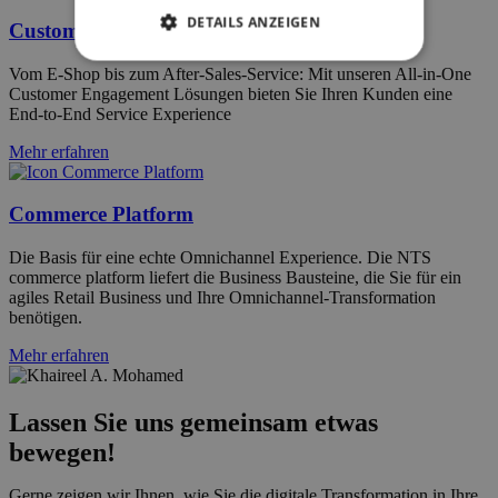
DETAILS ANZEIGEN
Customer Engagement
Vom E-Shop bis zum After-Sales-Service: Mit unseren All-in-One
Customer Engagement Lösungen bieten Sie Ihren Kunden eine
End-to-End Service Experience
Mehr erfahren
Commerce Platform
Die Basis für eine echte Omnichannel Experience. Die NTS
commerce platform liefert die Business Bausteine, die Sie für ein
agiles Retail Business und Ihre Omnichannel-Transformation
benötigen.
Mehr erfahren
Lassen Sie uns gemeinsam etwas
bewegen!
Gerne zeigen wir Ihnen, wie Sie die digitale Transformation in Ihre