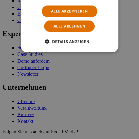
Retail Management
Customer Engagement
ALLE AKZEPTIEREN
Enterprise Stock Management
Commerce Platform
ALLE ABLEHNEN
Expertise
DETAILS ANZEIGEN
Services
Case Studies
Demo anfordern
Customer Login
Newsletter
Unternehmen
Über uns
Verantwortung
Karriere
Kontakt
Folgen Sie uns auch auf Social Media!