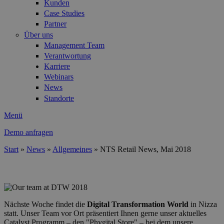
Kunden
Case Studies
Partner
Über uns
Management Team
Verantwortung
Karriere
Webinars
News
Standorte
Menü
Demo anfragen
Start
»
News
»
Allgemeines
»
NTS Retail News, Mai 2018
Sie sind hier
header1.png
Nächste Woche findet die
Digital Transformation World
in Nizza
statt. Unser Team vor Ort präsentiert Ihnen gerne unser aktuelles
Catalyst Programm – den "Phygital Store" – bei dem unsere