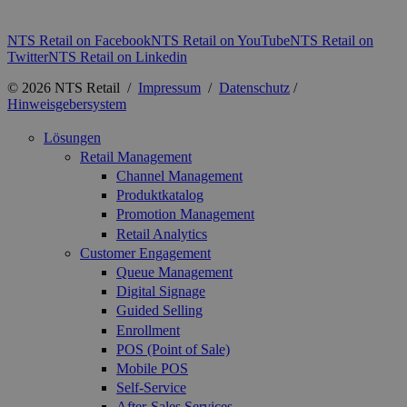
NTS Retail on Facebook
NTS Retail on YouTube
NTS Retail on
Twitter
NTS Retail on Linkedin
© 2026 NTS Retail /
Impressum
/
Datenschutz
/
Hinweisgebersystem
Lösungen
Retail Management
Channel Management
Produktkatalog
Promotion Management
Retail Analytics
Customer Engagement
Queue Management
Digital Signage
Guided Selling
Enrollment
POS (Point of Sale)
Mobile POS
Self-Service
After-Sales Services