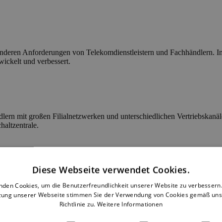
esonderen Anforderungen von Telekomdienstleistern und Fachhändlern. 
ickelt und verbessert.
rn mit großen Filialnetzwerken und unterschiedlichen Vertriebskanäle
haltzentrale.
Diese Webseite verwendet Cookies.
etzung neuer Business-Anforderungen sowie kosteneffiziente Anpassun
nden Cookies, um die Benutzerfreundlichkeit unserer Website zu verbessern.
zung unserer Webseite stimmen Sie der Verwendung von Cookies gemäß uns
Richtlinie zu.
Weitere Informationen
sierte Plattform-Lösung