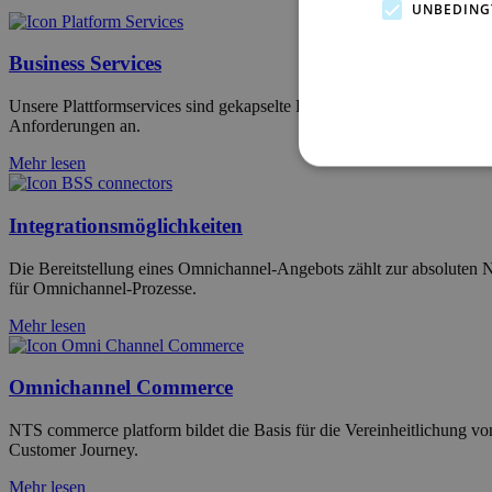
UNBEDING
Business Services
Unsere Plattformservices sind gekapselte Funktionsbausteine, die S
Anforderungen an.
Mehr lesen
Integrationsmöglichkeiten
Die Bereitstellung eines Omnichannel-Angebots zählt zur absoluten 
für Omnichannel-Prozesse.
Mehr lesen
Omnichannel Commerce
NTS commerce platform bildet die Basis für die Vereinheitlichung vo
Customer Journey.
Mehr lesen