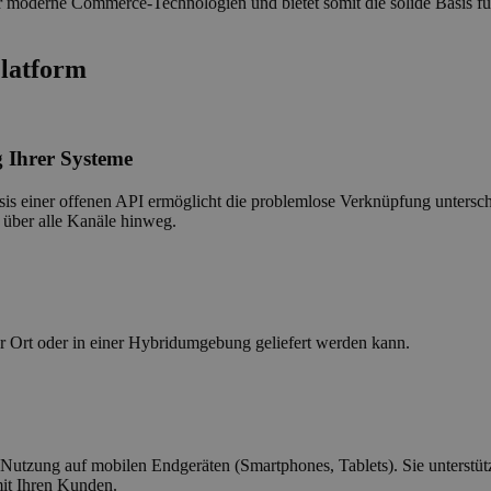
ür moderne Commerce-Technologien und bietet somit die solide Basis fü
Platform
g Ihrer Systeme
asis einer offenen API ermöglicht die problemlose Verknüpfung untersc
 über alle Kanäle hinweg.
or Ort oder in einer Hybridumgebung geliefert werden kann.
 Nutzung auf mobilen Endgeräten (Smartphones, Tablets). Sie unterstüt
mit Ihren Kunden.