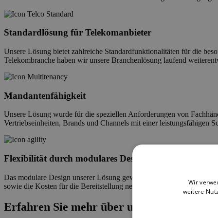
Standardlösung für Telekomanbieter
Unsere Lösung bietet zahlreiche Standardfunktionalitäten für die b
Telekombranche haben wir unsere Branchenlösung laufend weiterentw
Mandantenfähigkeit
Unsere Lösung wurde für die speziellen Anforderungen von Fachhändle
Vertriebseinheiten, Brands und Channels mit einer leistungsfähigen Sc
Flexibilität durch modulares Design
Das modulare Design unserer Lösung gewährleistet die schnelle Ums
Wir verwe
sowie die Kosten für die Bereitstellung neuer Services und Prozesse.
weitere Nut
Erfahren Sie mehr über unsere service-ba