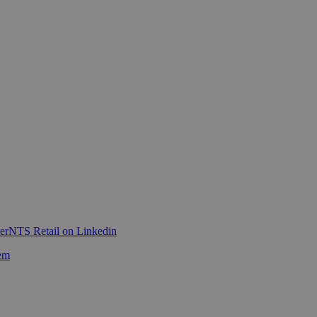
er
NTS Retail on Linkedin
em