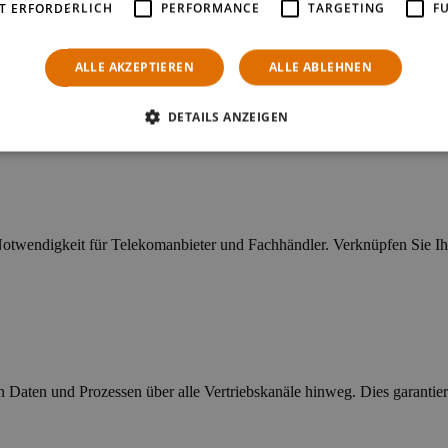
T ERFORDERLICH
PERFORMANCE
TARGETING
F
ALLE AKZEPTIEREN
ALLE ABLEHNEN
ie beliebig nutzen und in Ihre Commerce-Umgebung einbinden können. P
DETAILS ANZEIGEN
Notwendigkeit für Telekomanbieter und Fachhändler. Verknüpfen Sie Ih
n Daten und Prozessen über alle Vertriebskanäle hinweg. Dies garantier