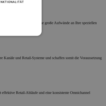
UNKTIONALITÄT
assen Sie Ihre Retail-IT ohne große Aufwände an Ihre speziellen
re Kanäle und Retail-Systeme und schaffen somit die Voraussetzung
t effektive Retail-Abläufe und eine konsistente Omnichannel