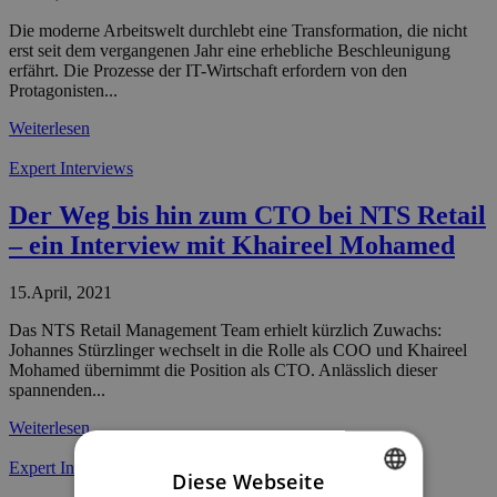
Die moderne Arbeitswelt durchlebt eine Transformation, die nicht
erst seit dem vergangenen Jahr eine erhebliche Beschleunigung
erfährt. Die Prozesse der IT-Wirtschaft erfordern von den
Protagonisten...
Weiterlesen
Expert Interviews
Der Weg bis hin zum CTO bei NTS Retail
– ein Interview mit Khaireel Mohamed
15.April, 2021
Das NTS Retail Management Team erhielt kürzlich Zuwachs:
Johannes Stürzlinger wechselt in die Rolle als COO und Khaireel
Mohamed übernimmt die Position als CTO. Anlässlich dieser
spannenden...
Weiterlesen
Expert Interviews
Diese Webseite