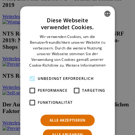
2019
Weiterlesen
Diese Webseite
verwendet Cookies.
ENGLISH
NTS Retail und Pyramid Computer auf der NRF
Wir verwenden Cookies, um die
GERMAN
2019: Neue Self-Service-Lösungen für Telekom-
Benutzerfreundlichkeit unserer Website zu
Shops
verbessern. Durch die weitere Nutzung
unserer Webseite stimmen Sie der
Weiterlesen
Verwendung von Cookies gemäß unserer
Cookie-Richtlinie zu.
Weitere Informationen
NTS Retail News, Oktober 2018
UNBEDINGT ERFORDERLICH
Weiterlesen
PERFORMANCE
TARGETING
FUNKTIONALITÄT
Der Aufstieg von Self-Service zu einem wesentlichen
Faktor des Kundenerlebnisses
ALLE AKZEPTIEREN
Weiterlesen
ALLE ABLEHNEN