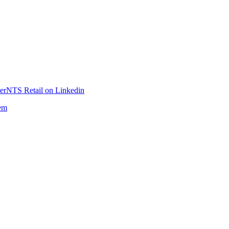
er
NTS Retail on Linkedin
em