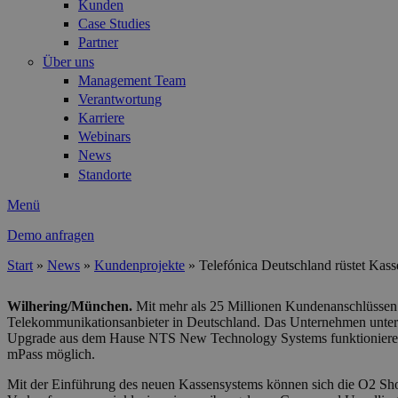
Kunden
Case Studies
Partner
Über uns
Management Team
Verantwortung
Karriere
Webinars
News
Standorte
Menü
Demo anfragen
Start
»
News
»
Kundenprojekte
»
Telefónica Deutschland rüstet Kas
Sie sind hier
Wilhering/München.
Mit mehr als 25 Millionen Kundenanschlüssen u
Telekommunikationsanbieter in Deutschland. Das Unternehmen unterh
Upgrade aus dem Hause NTS New Technology Systems funktionieren n
mPass möglich.
Mit der Einführung des neuen Kassensystems können sich die O2 Sho