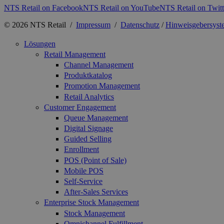
NTS Retail on Facebook
NTS Retail on YouTube
NTS Retail on Twitt
© 2026 NTS Retail /
Impressum
/
Datenschutz
/
Hinweisgebersyst
Lösungen
Retail Management
Channel Management
Produktkatalog
Promotion Management
Retail Analytics
Customer Engagement
Queue Management
Digital Signage
Guided Selling
Enrollment
POS (Point of Sale)
Mobile POS
Self-Service
After-Sales Services
Enterprise Stock Management
Stock Management
Omnichannel Fulfillment