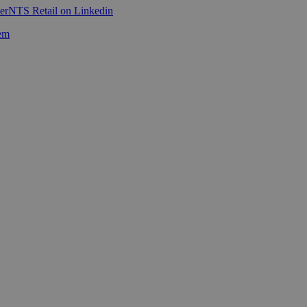
er
NTS Retail on Linkedin
em