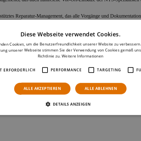
stütztes Reparatur-Management, das alle Vorgänge und Dokumentation
on in den Shops an und realisiert unter anderem eine schnelle Erfassu
stände, Kundendaten sowie Kostenvoranschläge. Zugleich bedient sie d
Zugriff auf alle entscheidenden Informationen zu Reparaturaufträgen.
Diese Webseite verwendet Cookies.
nden Cookies, um die Benutzerfreundlichkeit unserer Website zu verbessern.
zung unserer Webseite stimmen Sie der Verwendung von Cookies gemäß uns
Richtlinie zu.
Weitere Informationen
T ERFORDERLICH
PERFORMANCE
TARGETING
F
ALLE AKZEPTIEREN
ALLE ABLEHNEN
DETAILS ANZEIGEN