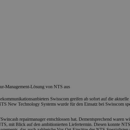
ratur-Management-Lösung von NTS aus
lekommunikationsanbieters Swisscom greifen ab sofort auf die aktuel
TS New Technology Systems wurde für den Einsatz bei Swisscom spezi
NTSwincash repairmanager entschlossen hat. Dementsprechend waren wir
TS, mit Blick auf den ambitionierten Liefertermin. Diesen konnte N
anagements, das auch zahlreiche Vor-Ort-Einsätze der NTS-Spezialisten