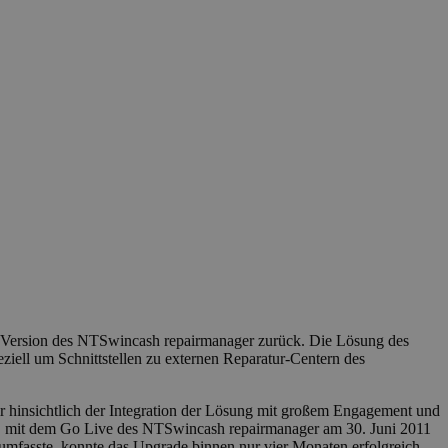
le Version des NTSwincash repairmanager zurück. Die Lösung des
ell um Schnittstellen zu externen Reparatur-Centern des
 hinsichtlich der Integration der Lösung mit großem Engagement und
TS mit dem Go Live des NTSwincash repairmanager am 30. Juni 2011
 umfasste, konnte das Upgrade binnen nur vier Monaten erfolgreich