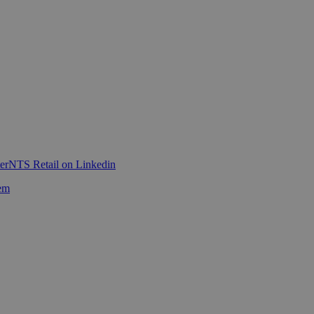
er
NTS Retail on Linkedin
em