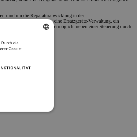
en rund um die Reparaturabwicklung in der
ng von Reparaturvorgängen, eine Ersatzgeräte-Verwaltung, ein
ie zentrale Verwaltung und ermöglicht neben einer Steuerung durch
 Durch die
ENGLISH
erer Cookie-
GERMAN
UNKTIONALITÄT