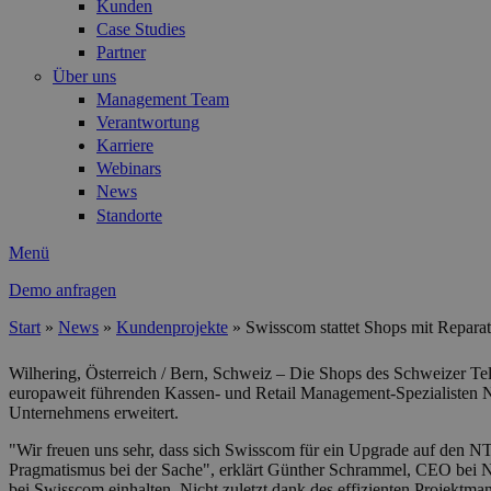
Kunden
Case Studies
Partner
Über uns
Management Team
Verantwortung
Karriere
Webinars
News
Standorte
Menü
Demo anfragen
Start
»
News
»
Kundenprojekte
»
Swisscom stattet Shops mit Repa
Sie sind hier
Wilhering, Österreich / Bern, Schweiz – Die Shops des Schweizer Te
europaweit führenden Kassen- und Retail Management-Spezialisten N
Unternehmens erweitert.
"Wir freuen uns sehr, dass sich Swisscom für ein Upgrade auf den 
Pragmatismus bei der Sache", erklärt Günther Schrammel, CEO bei N
bei Swisscom einhalten. Nicht zuletzt dank des effizienten Projektm