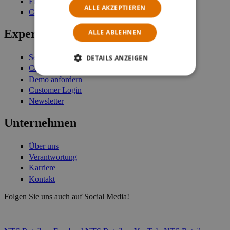
Enterprise Stock Management
ALLE AKZEPTIEREN
Commerce Platform
Expertise
ALLE ABLEHNEN
Services
DETAILS ANZEIGEN
Case Studies
Demo anfordern
Customer Login
Newsletter
Unternehmen
Über uns
Verantwortung
Karriere
Kontakt
Folgen Sie uns auch auf Social Media!