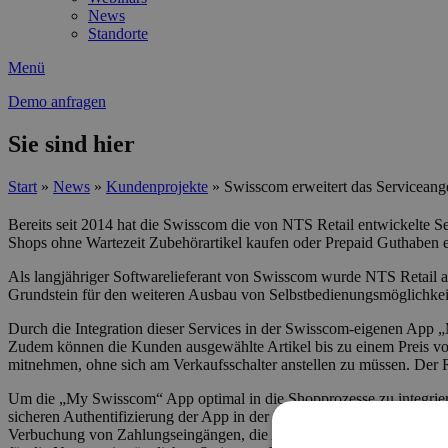
News
Standorte
Menü
Demo anfragen
Sie sind hier
Start
»
News
»
Kundenprojekte
»
Swisscom erweitert das Servicean
Bereits seit 2014 hat die Swisscom die von NTS Retail entwickelte 
Shops ohne Wartezeit Zubehörartikel kaufen oder Prepaid Guthaben e
Als langjähriger Softwarelieferant von Swisscom wurde NTS Retail a
Grundstein für den weiteren Ausbau von Selbstbedienungsmöglichkei
Durch die Integration dieser Services in der Swisscom-eigenen App 
Zudem können die Kunden ausgewählte Artikel bis zu einem Preis von 
mitnehmen, ohne sich am Verkaufsschalter anstellen zu müssen. Der 
Um die „My Swisscom“ App optimal in die Shopprozesse zu integriere
sicheren Authentifizierung der App in der NTS Retail Umgebung liefer
Verbuchung von Zahlungseingängen, die Anpassung der Warenbestände