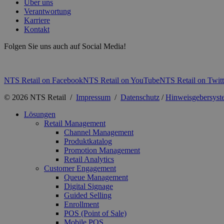
Über uns
Verantwortung
Karriere
Kontakt
Folgen Sie uns auch auf Social Media!
NTS Retail on Facebook
NTS Retail on YouTube
NTS Retail on Twitt
© 2026 NTS Retail /
Impressum
/
Datenschutz
/
Hinweisgebersyst
Lösungen
Retail Management
Channel Management
Produktkatalog
Promotion Management
Retail Analytics
Customer Engagement
Queue Management
Digital Signage
Guided Selling
Enrollment
POS (Point of Sale)
Mobile POS