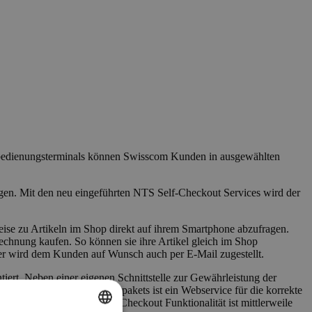
bstbedienungsterminals können Swisscom Kunden in ausgewählten
ogen. Mit den neu eingeführten NTS Self-Checkout Services wird der
ise zu Artikeln im Shop direkt auf ihrem Smartphone abzufragen.
echnung kaufen. So können sie ihre Artikel gleich im Shop
der wird dem Kunden auf Wunsch auch per E-Mail zugestellt.
rt. Neben einer eigenen Schnittstelle zur Gewährleistung der
Das Kernstück des Softwarepakets ist ein Webservice für die korrekte
inklusive der NTS Self-Checkout Funktionalität ist mittlerweile