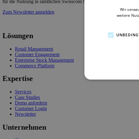
für die Nutzung in sämtlichen Swisscom Shops verfügbar.
Wir verwe
Zum Newsletter anmelden
weitere Nut
Lösungen
UNBEDING
Retail Management
Customer Engagement
Enterprise Stock Management
Commerce Platform
Expertise
Services
Case Studies
Demo anfordern
Customer Login
Newsletter
Unternehmen