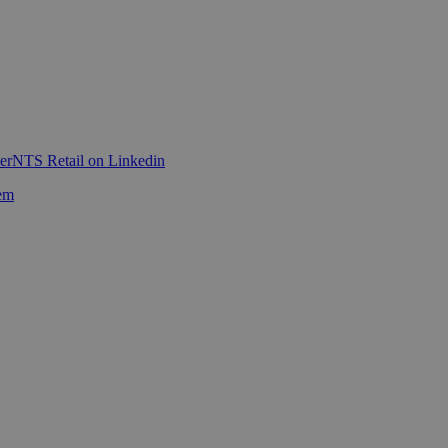
er
NTS Retail on Linkedin
em