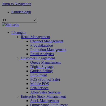
Jump to Navigation
Kundenlogin
Lösungen
Retail Management
Channel Management
Produktkatalog
Promotion Management
Retail Analytics
Customer Engagement
Queue Management
Digital Signage
Guided Selling
Enrollment
POS (Point of Sale)
Mobile POS
Self-Service
After-Sales Services
Enterprise Stock Management
Stock Management
Omnichannel Fulfillment