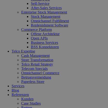
Self-Service
After-Sales Services
Enterprise Stock Management
Stock Management
Omnichannel Fulfillment
Replenishment Software
Commerce Platform
Offene Architektur
Open APIs
Business Services
BSS Konnektoren
Telco Expertise
Cash Management
Store Transformation
Telco Retail Strategy
Telecom Specials
Omnichannel Commerce
Betrugsvermeidung
Paperless Store
Services
Blog
Referenzen
Kunden
Case Studies
Partner