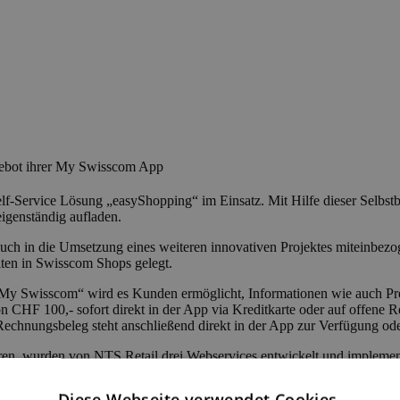
gebot ihrer My Swisscom App
Self-Service Lösung „easyShopping“ im Einsatz. Mit Hilfe dieser Sel
igenständig aufladen.
uch in die Umsetzung eines weiteren innovativen Projektes miteinbez
ten in Swisscom Shops gelegt.
„My Swisscom“ wird es Kunden ermöglicht, Informationen wie auch Pre
CHF 100,- sofort direkt in der App via Kreditkarte oder auf offene R
Rechnungsbeleg steht anschließend direkt in der App zur Verfügung o
n, wurden von NTS Retail drei Webservices entwickelt und implementie
t ein eigener Service entsprechende Artikelinformationen und Preise. 
 sowie die nachgelagerte Integration zu SAP. Die „My Swisscom“ App 
Diese Webseite verwendet Cookies.