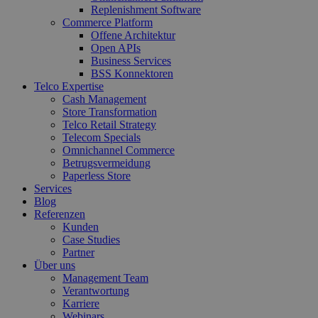
Replenishment Software
Commerce Platform
Offene Architektur
Open APIs
Business Services
BSS Konnektoren
Telco Expertise
Cash Management
Store Transformation
Telco Retail Strategy
Telecom Specials
Omnichannel Commerce
Betrugsvermeidung
Paperless Store
Services
Blog
Referenzen
Kunden
Case Studies
Partner
Über uns
Management Team
Verantwortung
Karriere
Webinars