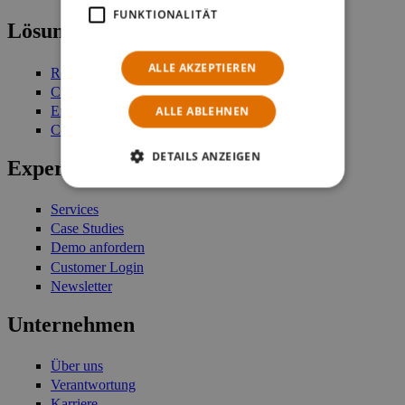
FUNKTIONALITÄT
Lösungen
ALLE AKZEPTIEREN
Retail Management
Customer Engagement
Enterprise Stock Management
ALLE ABLEHNEN
Commerce Platform
DETAILS ANZEIGEN
Expertise
Services
Case Studies
Demo anfordern
Customer Login
Newsletter
Unternehmen
Über uns
Verantwortung
Karriere