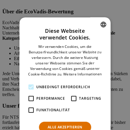
Über die EcoVadis-Bewertung
EcoVadis bietet eines der weltweit anerkanntesten
Nachhaltigkeitsrating-Systeme und bewertet über 125.000
Diese Webseite
Unternehmen weltweit. Die Bewertung umfasst
vier zentrale
verwendet Cookies.
Kategorien
:
ENGLISH
Wir verwenden Cookies, um die
Umwelt
GERMAN
Benutzerfreundlichkeit unserer Website zu
Arbeits- und Menschenrechte
verbessern. Durch die weitere Nutzung
Ethik
unserer Webseite stimmen Sie der
Nachhaltige Beschaffung
Verwendung von Cookies gemäß unserer
Jede Unternehmensbewertung liefert detaillierte Einblicke in Stärken
Cookie-Richtlinie zu.
Weitere Informationen
und Verbesserungsbereiche und unterstützt Organisationen dabei,
ihre Nachhaltigkeitsleistung zu vergleichen und fundierte
UNBEDINGT ERFORDERLICH
Entscheidungen bei der Auswahl von Partnern und Lieferanten zu
treffen.
PERFORMANCE
TARGETING
Unser fortwährendes Engagement
FUNKTIONALITÄT
Für NTS Retail ist Nachhaltigkeit kein Ziel, sondern eine
fortlaufende Reise. Wir sind stolz auf die Fortschritte, die wir bisher
ALLE AKZEPTIEREN
erzielt haben, und bleiben entschlossen, verantwortungsvolle