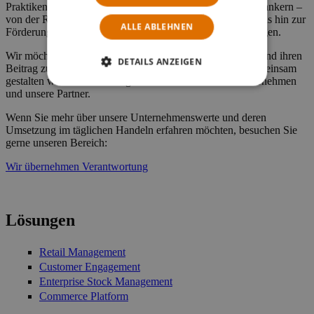
Praktiken in allen Bereichen unseres Unternehmens zu verankern –
von der Reduzierung unseres ökologischen Fußabdrucks bis hin zur
ALLE ABLEHNEN
Förderung ethischen Handelns und fairer Arbeitsbedingungen.
Wir möchten unseren Teams herzlich für ihr Engagement und ihren
DETAILS ANZEIGEN
Beitrag zu unseren Nachhaltigkeitsinitiativen danken. Gemeinsam
gestalten wir eine nachhaltigere Zukunft – für unser Unternehmen
und unsere Partner.
Wenn Sie mehr über unsere Unternehmenswerte und deren
Umsetzung im täglichen Handeln erfahren möchten, besuchen Sie
gerne unseren Bereich:
Wir übernehmen Verantwortung
Lösungen
Retail Management
Customer Engagement
Enterprise Stock Management
Commerce Platform