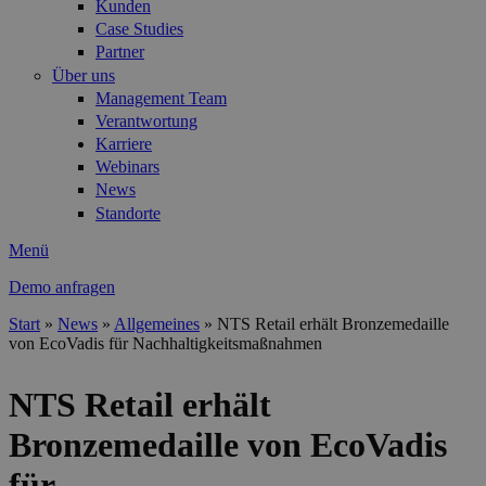
Kunden
Case Studies
Partner
Über uns
Management Team
Verantwortung
Karriere
Webinars
News
Standorte
Menü
Demo anfragen
Start
»
News
»
Allgemeines
»
NTS Retail erhält Bronzemedaille
von EcoVadis für Nachhaltigkeitsmaßnahmen
Sie sind hier
NTS Retail erhält
Bronzemedaille von EcoVadis
für