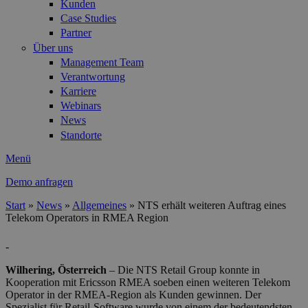
Kunden
Case Studies
Partner
Über uns
Management Team
Verantwortung
Karriere
Webinars
News
Standorte
Menü
Demo anfragen
Start
»
News
»
Allgemeines
»
NTS erhält weiteren Auftrag eines
Telekom Operators in RMEA Region
Sie sind hier
-
Wilhering, Österreich
– Die NTS Retail Group konnte in
Kooperation mit Ericsson RMEA soeben einen weiteren Telekom
Operator in der RMEA-Region als Kunden gewinnen. Der
Spezialist für Retail-Software wurde von einem der bedeutendsten