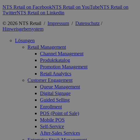
NTS Retail on Facebook
NTS Retail on YouTube
NTS Retail on
Twitter
NTS Retail on Linkedin
© 2026 NTS Retail /
Impressum
/
Datenschutz
/
Hinweisgebersystem
Lösungen
Retail Management
Channel Management
Produktkatalog
Promotion Management
Retail Analytics
Customer Engagement
Queue Management
Digital Signage
Guided Selling
Enrollment
POS (Point of Sale)
Mobile POS
Self-Service
After-Sales Services
Enterprise Stock Management