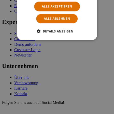
Customer Engagement
Enterprise Stock Management
ALLE AKZEPTIEREN
Commerce Platform
ALLE ABLEHNEN
Expertise
DETAILS ANZEIGEN
Services
Case Studies
Demo anfordern
Customer Login
Newsletter
Unternehmen
Über uns
Verantwortung
Karriere
Kontakt
Folgen Sie uns auch auf Social Media!