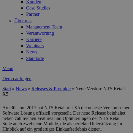
Kunden
Case Studies
Partner
Über uns
Management Team
Verantwortung
Karriere
Webinars
News
Standorte
Menü
Demo anfragen
Start
»
News
»
Releases & Produkte
»
Neue Version: NTS Retail
X5
Sie sind hier
Am 30. Juni 2017 hat NTS Retail mit X5 die neueste Version seiner
Software Lösung offiziell vorgestellt. Der neue Release beinhaltet
neben zahlreichen Features und Optimierungen der NTS Retail
Suite auch zwei neue Module, die als perfekte Unterstützung im
Hinblick auf ein großartiges Einkaufserlebnis dienen.