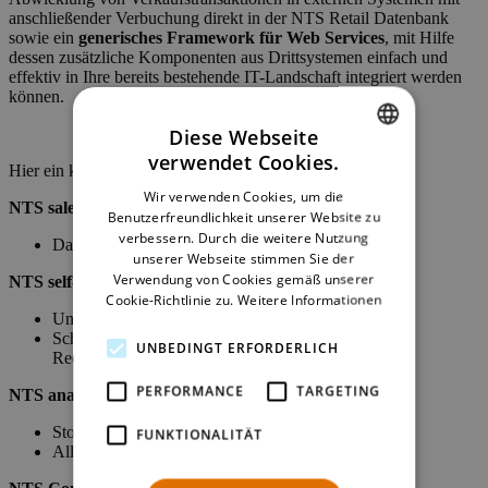
anschließender Verbuchung direkt in der NTS Retail Datenbank
sowie ein
generisches Framework für Web Services
, mit Hilfe
dessen zusätzliche Komponenten aus Drittsystemen einfach und
effektiv in Ihre bereits bestehende IT-Landschaft integriert werden
können.
Diese Webseite
verwendet Cookies.
Hier ein kurzer Überblick über die neuen Features:
ENGLISH
Wir verwenden Cookies, um die
NTS sales
GERMAN
Benutzerfreundlichkeit unserer Website zu
verbessern. Durch die weitere Nutzung
Datenanhänge zu Verkaufstransaktionen
unserer Webseite stimmen Sie der
Verwendung von Cookies gemäß unserer
NTS self-service
Cookie-Richtlinie zu.
Weitere Informationen
Unkompliziertes Aufladen von Guthaben
Schnelles und komfortables Bezahlen von offenen
UNBEDINGT ERFORDERLICH
Rechnungen
PERFORMANCE
TARGETING
NTS analytics
Stores als wertvolle Datenquellen
FUNKTIONALITÄT
Alle relevanten Daten auf einen Blick