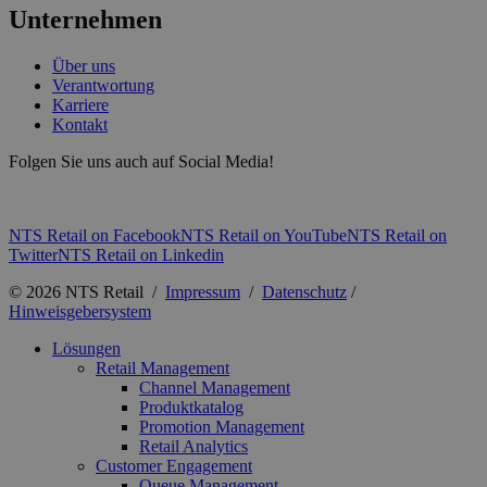
Unternehmen
Über uns
Verantwortung
Karriere
Kontakt
Folgen Sie uns auch auf Social Media!
NTS Retail on Facebook
NTS Retail on YouTube
NTS Retail on
Twitter
NTS Retail on Linkedin
© 2026 NTS Retail /
Impressum
/
Datenschutz
/
Hinweisgebersystem
Lösungen
Retail Management
Channel Management
Produktkatalog
Promotion Management
Retail Analytics
Customer Engagement
Queue Management