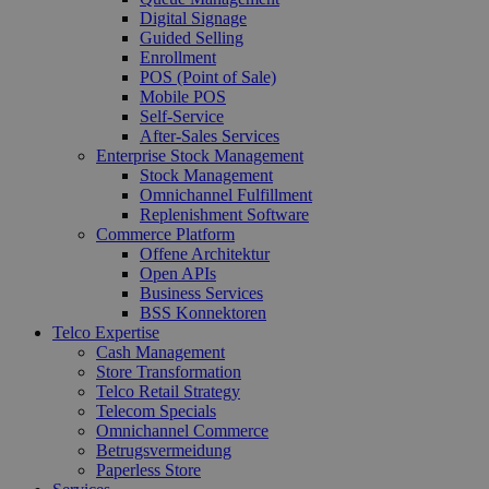
Digital Signage
Guided Selling
Enrollment
POS (Point of Sale)
Mobile POS
Self-Service
After-Sales Services
Enterprise Stock Management
Stock Management
Omnichannel Fulfillment
Replenishment Software
Commerce Platform
Offene Architektur
Open APIs
Business Services
BSS Konnektoren
Telco Expertise
Cash Management
Store Transformation
Telco Retail Strategy
Telecom Specials
Omnichannel Commerce
Betrugsvermeidung
Paperless Store