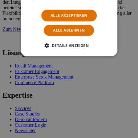
den Integrationsaufwand bei künftigen Upgradeprojekten und
bereitet sich ideal für die Zukunft vor – alles bei größtmöglicher
Flexibilität und unter vollständiger out-of-the-box Abdeckung aller
ALLE AKZEPTIEREN
branchenspezifischen Anforderungen.
Zum Newsletter anmelden
ALLE ABLEHNEN
DETAILS ANZEIGEN
Lösungen
Retail Management
Customer Engagement
Enterprise Stock Management
Commerce Platform
Expertise
Services
Case Studies
Demo anfordern
Customer Login
Newsletter