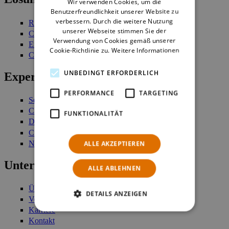
Wir verwenden Cookies, um die
GERMAN
Benutzerfreundlichkeit unserer Website zu
verbessern. Durch die weitere Nutzung
Retail Management
unserer Webseite stimmen Sie der
Customer Engagement
Verwendung von Cookies gemäß unserer
Enterprise Stock Management
Cookie-Richtlinie zu.
Weitere Informationen
Commerce Platform
UNBEDINGT ERFORDERLICH
Expertise
PERFORMANCE
TARGETING
Services
Case Studies
FUNKTIONALITÄT
Demo anfordern
Customer Login
Newsletter
ALLE AKZEPTIEREN
Unternehmen
ALLE ABLEHNEN
Über uns
DETAILS ANZEIGEN
Verantwortung
Karriere
Kontakt