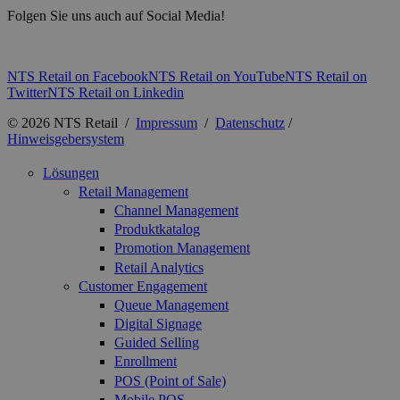
Folgen Sie uns auch auf Social Media!
NTS Retail on Facebook
NTS Retail on YouTube
NTS Retail on
Twitter
NTS Retail on Linkedin
© 2026 NTS Retail /
Impressum
/
Datenschutz
/
Hinweisgebersystem
Lösungen
Retail Management
Channel Management
Produktkatalog
Promotion Management
Retail Analytics
Customer Engagement
Queue Management
Digital Signage
Guided Selling
Enrollment
POS (Point of Sale)
Mobile POS