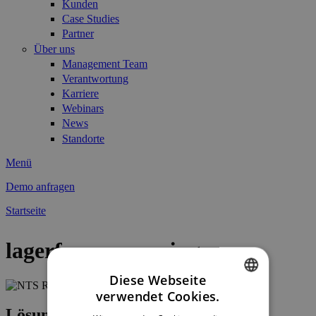
Kunden
Case Studies
Partner
Über uns
Management Team
Verantwortung
Karriere
Webinars
News
Standorte
Menü
Demo anfragen
Startseite
Sie sind hier
lagerfeuer_news.jpg
Diese Webseite
verwendet Cookies.
ENGLISH
Lösungen