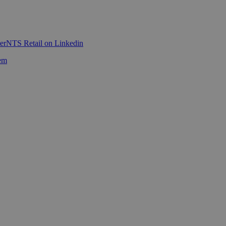
er
NTS Retail on Linkedin
em