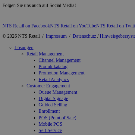
Folgen Sie uns auch auf Social Media!
NTS Retail on Facebook
NTS Retail on YouTube
NTS Retail on Twitt
© 2026 NTS Retail /
Impressum
/
Datenschutz
/
Hinweisgebersyst
Lösungen
Retail Management
Channel Management
Produktkatalog
Promotion Management
Retail Analytics
Customer Engagement
Queue Management
Digital Signage
Guided Selling
Enrollment
POS (Point of Sale)
Mobile POS
Self-Service