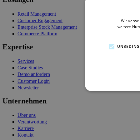
Retail Management
Customer Engagement
Wir verwe
weitere Nut
Enterprise Stock Management
Commerce Platform
Expertise
UNBEDING
Services
Case Studies
Demo anfordern
Customer Login
Newsletter
Unternehmen
Über uns
Verantwortung
Karriere
Kontakt