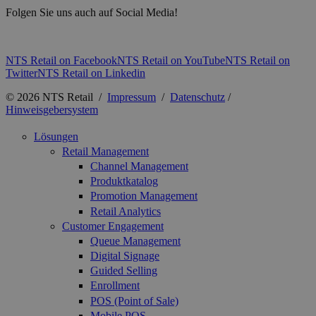
Folgen Sie uns auch auf Social Media!
NTS Retail on Facebook
NTS Retail on YouTube
NTS Retail on
Twitter
NTS Retail on Linkedin
© 2026 NTS Retail /
Impressum
/
Datenschutz
/
Hinweisgebersystem
Lösungen
Retail Management
Channel Management
Produktkatalog
Promotion Management
Retail Analytics
Customer Engagement
Queue Management
Digital Signage
Guided Selling
Enrollment
POS (Point of Sale)
Mobile POS