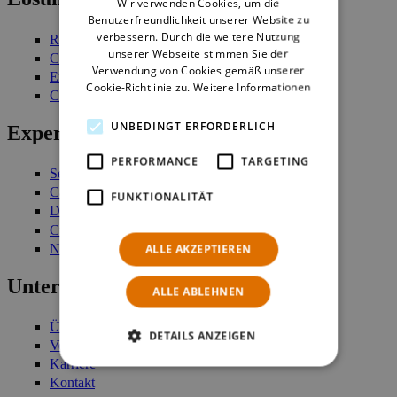
Wir verwenden Cookies, um die
GERMAN
Benutzerfreundlichkeit unserer Website zu
verbessern. Durch die weitere Nutzung
Retail Management
unserer Webseite stimmen Sie der
Customer Engagement
Verwendung von Cookies gemäß unserer
Enterprise Stock Management
Cookie-Richtlinie zu.
Weitere Informationen
Commerce Platform
UNBEDINGT ERFORDERLICH
Expertise
PERFORMANCE
TARGETING
Services
Case Studies
FUNKTIONALITÄT
Demo anfordern
Customer Login
Newsletter
ALLE AKZEPTIEREN
Unternehmen
ALLE ABLEHNEN
Über uns
DETAILS ANZEIGEN
Verantwortung
Karriere
Kontakt