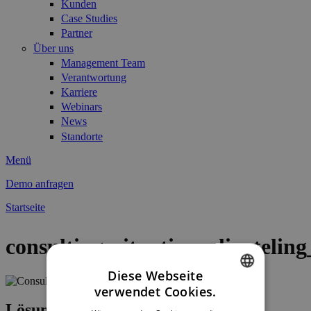
Kunden
Case Studies
Partner
Über uns
Management Team
Verantwortung
Karriere
Webinars
News
Standorte
Menü
Demo anfragen
Startseite
Sie sind hier
consulting_situation_clientelin
Diese Webseite
verwendet Cookies.
ENGLISH
Lösungen