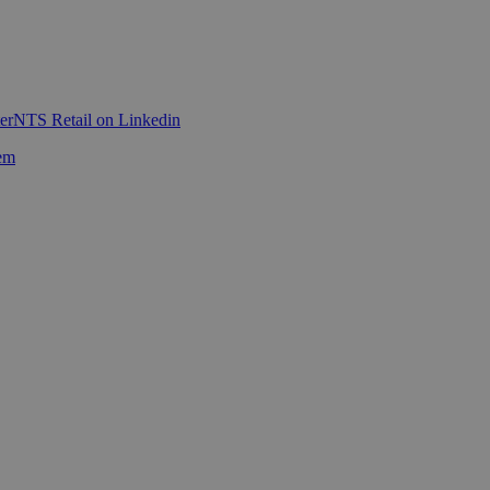
er
NTS Retail on Linkedin
em