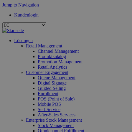
Jump to Navigation
Kundenlogin
Lösungen
Retail Management
Channel Management
Produktkatalog
Promotion Management
Retail Analytics
Customer Engagement
Queue Management
Digital Signage
Guided Selling
Enrollment
POS (Point of Sale)
Mobile POS
Self-Service
After-Sales Services
Enterprise Stock Management
Stock Management
Omnichannel Fulfillment