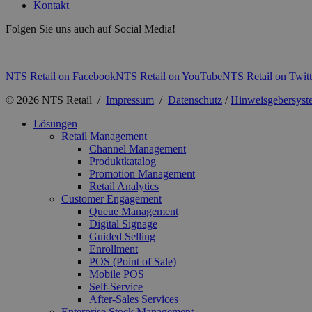
Kontakt
Folgen Sie uns auch auf Social Media!
NTS Retail on Facebook
NTS Retail on YouTube
NTS Retail on Twitt
© 2026 NTS Retail /
Impressum
/
Datenschutz
/
Hinweisgebersyst
Lösungen
Retail Management
Channel Management
Produktkatalog
Promotion Management
Retail Analytics
Customer Engagement
Queue Management
Digital Signage
Guided Selling
Enrollment
POS (Point of Sale)
Mobile POS
Self-Service
After-Sales Services
Enterprise Stock Management