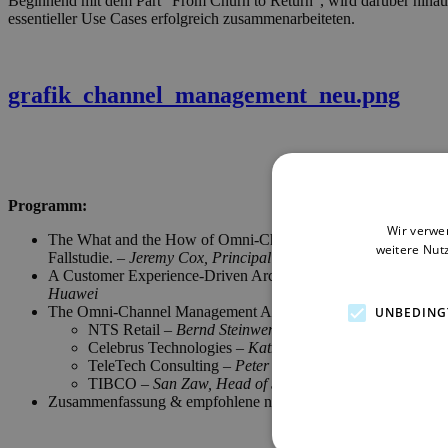
Beginnend mit dem Part "From Churn to Return", wird darüber hina
essentieller Use Cases erfolgreich zusammenarbeiteten.
grafik_channel_management_neu.png
Programm:
Wir verwe
The What and the How of Omni-Channel Management — was sich
weitere Nut
Fallstudie. –
Jeremy Cox, Principal Analyst, Customer Engag
A Customer Experience-Driven Architectural Approach to Om
Huawei
The Omni-Channel Management Alliance – Frage- und Antwortr
UNBEDING
NTS Retail –
Bernd Steinwender, Head of Product Man
Celebrus Technologies –
Katharine Hulls, VP Marketin
TeleTech Consulting –
Peter Dorrington, European Head
TIBCO –
San Zaw, Head of Solution Consulting, Asia
–
Zusammenfassung & empfohlene nächste Schritte (
Jeremy Co