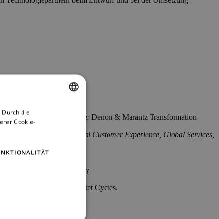
an Technologiepartnern beim Entwurf und bei der Umsetzung
 Durch die
ENGLISH
 inkl. einer Vorstellung der Denon & Marantz Transformation
erer Cookie-
GERMAN
Principal Consultant, Digital Customer Experience, Global Services,
UNKTIONALITÄT
pport of the Customer Journey
o accelerate Concept-to-Market Cycles.